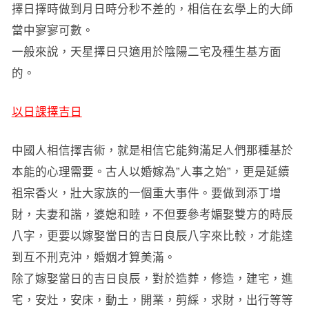
擇日擇時做到月日時分秒不差的，相信在玄學上的大師
當中寥寥可數。
一般來說，天星擇日只適用於陰陽二宅及種生基方面
的。
以日課擇吉日
中國人相信擇吉術，就是相信它能夠滿足人們那種基於
本能的心理需要。古人以婚嫁為”人事之始”，更是延續
祖宗香火，壯大家族的一個重大事件。要做到添丁增
財，夫妻和諧，婆媳和睦，不但要參考媚娶雙方的時辰
八字，更要以嫁娶當日的吉日良辰八字來比較，才能達
到互不刑克沖，婚姻才算美滿。
除了嫁娶當日的吉日良辰，對於造葬，修造，建宅，進
宅，安灶，安床，動土，開業，剪綵，求財，出行等等