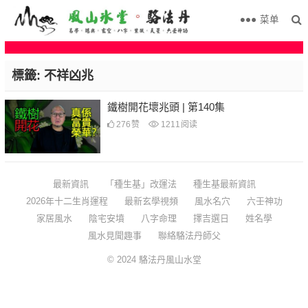
菜单
標籤:
不祥凶兆
鐵樹開花壞兆頭 | 第140集
276
赞
1211
阅读
最新資訊
「種生基」改運法
種生基最新資訊
2026年十二生肖運程
最新玄學視頻
風水名穴
六壬神功
家居風水
陰宅安墳
八字命理
擇吉選日
姓名學
風水見聞趣事
聯絡駱法丹師父
© 2024
駱法丹風山水堂