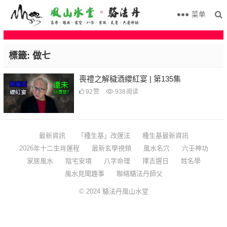
菜单
標籤:
做七
喪禮之解穢酒纓紅宴 | 第135集
92
赞
938
阅读
最新資訊
「種生基」改運法
種生基最新資訊
2026年十二生肖運程
最新玄學視頻
風水名穴
六壬神功
家居風水
陰宅安墳
八字命理
擇吉選日
姓名學
風水見聞趣事
聯絡駱法丹師父
© 2024
駱法丹風山水堂