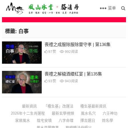
菜单
標籤:
白事
喪禮之成服除服除靈守孝 | 第136集
97
赞
992
阅读
喪禮之解穢酒纓紅宴 | 第135集
93
赞
943
阅读
最新資訊
「種生基」改運法
種生基最新資訊
2026年十二生肖運程
最新玄學視頻
風水名穴
六壬神功
家居風水
陰宅安墳
八字命理
擇吉選日
姓名學
風水見聞趣事
聯絡駱法丹師父