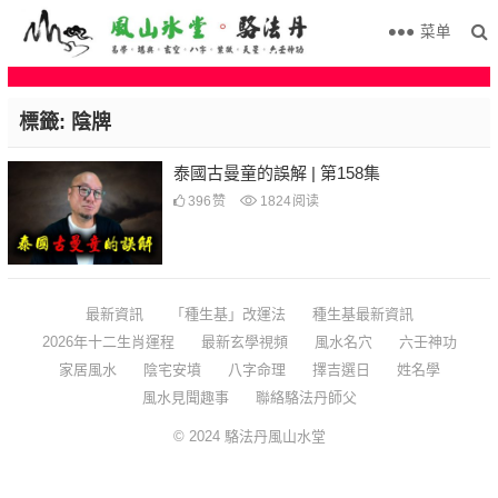
菜单
標籤:
陰牌
泰國古曼童的誤解 | 第158集
396
赞
1824
阅读
最新資訊
「種生基」改運法
種生基最新資訊
2026年十二生肖運程
最新玄學視頻
風水名穴
六壬神功
家居風水
陰宅安墳
八字命理
擇吉選日
姓名學
風水見聞趣事
聯絡駱法丹師父
© 2024
駱法丹風山水堂