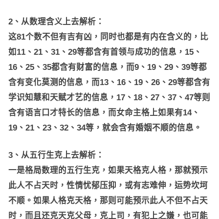
2、从数理含义上去解析：
这81个数不但有吉有凶，同时也都是有内在含义的，比
如11、21、31、29等都含有首领与成功的信息，15、
16、25、35都含有财富的信息，而9、19、29、39等都
含有变化莫测的信息，而13、16、19、26、29等都含有
学识知慧和天赋才艺的信息，17、18、27、37、47等则
含有语言口才特长的信息，而女命主格上如果有14、
19、21、23、32、34等，就会含有婚姻不顺的信息。
3、从五行生克上去解析：
一是格局数理的五行生克，如果天格克人格，那就预示
此人不占天时，性情忧郁压抑，或有志难伸，运势坎坷
不顺。如果人格克天格，那则可能预示此人不但不占天
时，而且还克天克父母，克上司，有犯上之嫌，也可能