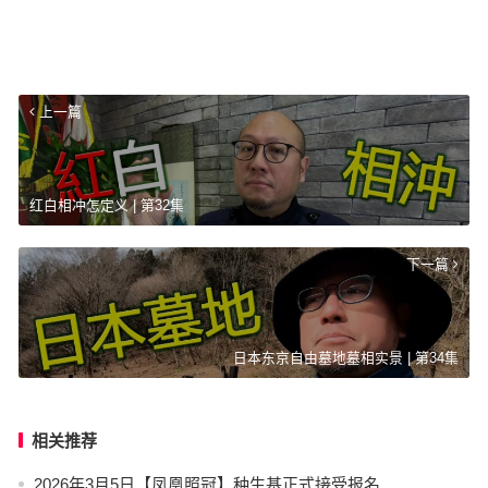
上一篇
红白相冲怎定义 | 第32集
下一篇
日本东京自由墓地墓相实景 | 第34集
相关推荐
2026年3月5日【凤凰照冠】种生基正式接受报名