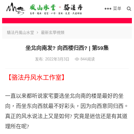
菜单
駱法丹風山水堂
最新玄學視頻
坐北向南发? 向西楼归西? | 第59集
发布: 2022年3月3日
844
阅读
【骆法丹风水工作室】
一直以来都听说家宅要选坐北向南的楼是最好的坐
向，而坐东向西就最不好彩头，因为向西意同归西。
真正的风水说法上又是如何? 究竟是迷信还是有其道
理所在呢?