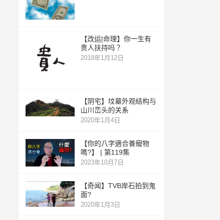
【改运|命理】你一生有
贵人扶持吗？
2018年1月12日
【阴宅】坟墓外观结构与
山川峦头的关系
2020年1月4日
【你的八字適合養寵物
嗎?】 | 第119集
2023年10月7日
【奇闻】TVB岸石拍到鬼
面?
2020年1月3日