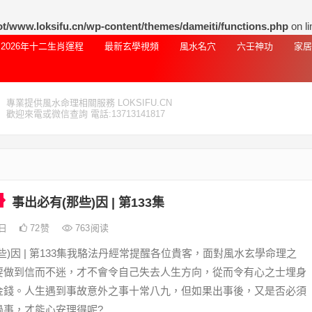
www.loksifu.cn/wp-content/themes/dameiti/functions.php
on l
2026年十二生肖運程
最新玄學視頻
風水名穴
六壬神功
家居
專業提供風水命理相關服務 LOKSIFU.CN
歡迎來電或微信查詢 電話:13713141817
事出必有(那些)因 | 第133集
5日
72
赞
763
阅读
些)因 | 第133集我駱法丹經常提醒各位貴客，面對風水玄學命理之
要做到信而不迷，才不會令自己失去人生方向，從而令有心之士埋身
金錢。人生遇到事故意外之事十常八九，但如果出事後，又是否必須
過事，才能心安理得呢?