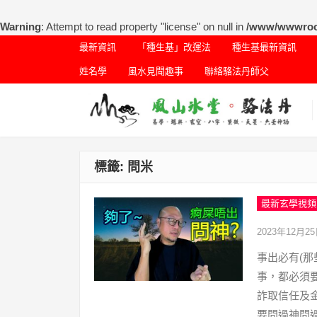
Warning
: Attempt to read property "license" on null in
/www/wwwroot/
最新資訊
「種生基」改運法
種生基最新資訊
姓名學
風水見聞趣事
聯絡駱法丹師父
標籤:
問米
最新玄學視頻
2023年12月2
事出必有(那
事，都必須
詐取信任及
要問過神問