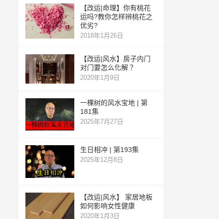
【改运|命理】你有桃花
运吗?教你怎样辨桃花之
优劣?
2018年1月26日
【改运|风水】房子内门
对门要怎么化解？
2020年1月9日
一棵树的风水宝地 | 第
181集
2025年7月27日
生日相冲 | 第193集
2025年12月8日
【改运|风水】 家居地板
如何影响女性健康
2020年1月3日