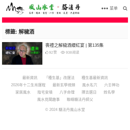
菜单
標籤:
解穢酒
喪禮之解穢酒纓紅宴 | 第135集
92
赞
938
阅读
最新資訊
「種生基」改運法
種生基最新資訊
2026年十二生肖運程
最新玄學視頻
風水名穴
六壬神功
家居風水
陰宅安墳
八字命理
擇吉選日
姓名學
風水見聞趣事
聯絡駱法丹師父
© 2024
駱法丹風山水堂