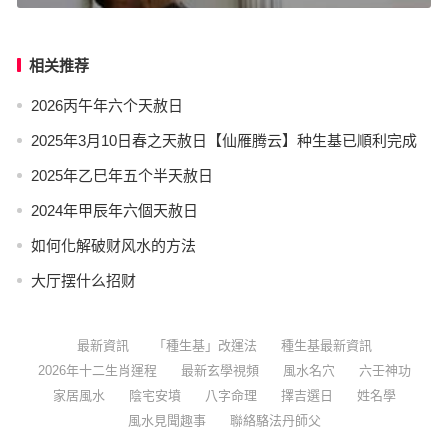
相关推荐
2026丙午年六个天赦日
2025年3月10日春之天赦日【仙雁腾云】种生基已順利完成
2025年乙巳年五个半天赦日
2024年甲辰年六個天赦日
如何化解破财风水的方法
大厅摆什么招财
最新資訊
「種生基」改運法
種生基最新資訊
2026年十二生肖運程
最新玄學視頻
風水名穴
六壬神功
家居風水
陰宅安墳
八字命理
擇吉選日
姓名學
風水見聞趣事
聯絡駱法丹師父