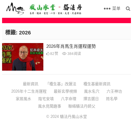
菜单
標籤:
2026
2026年肖馬生肖運程運勢
82
赞
384
阅读
最新資訊
「種生基」改運法
種生基最新資訊
2026年十二生肖運程
最新玄學視頻
風水名穴
六壬神功
家居風水
陰宅安墳
八字命理
擇吉選日
姓名學
風水見聞趣事
聯絡駱法丹師父
© 2024
駱法丹風山水堂