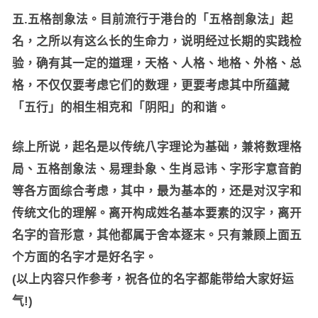
五.五格剖象法。目前流行于港台的「五格剖象法」起
名，之所以有这么长的生命力，说明经过长期的实践检
验，确有其一定的道理，天格、人格、地格、外格、总
格，不仅仅要考虑它们的数理，更要考虑其中所蕴藏
「五行」的相生相克和「阴阳」的和谐。
综上所说，起名是以传统八字理论为基础，兼将数理格
局、五格剖象法、易理卦象、生肖忌讳、字形字意音韵
等各方面综合考虑，其中，最为基本的，还是对汉字和
传统文化的理解。离开构成姓名基本要素的汉字，离开
名字的音形意，其他都属于舍本逐末。只有兼顾上面五
个方面的名字才是好名字。
(以上内容只作参考，祝各位的名字都能带给大家好运
气!)