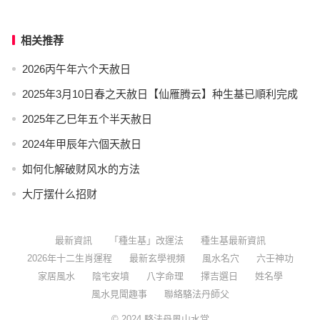
相关推荐
2026丙午年六个天赦日
2025年3月10日春之天赦日【仙雁腾云】种生基已順利完成
2025年乙巳年五个半天赦日
2024年甲辰年六個天赦日
如何化解破财风水的方法
大厅摆什么招财
最新資訊
「種生基」改運法
種生基最新資訊
2026年十二生肖運程
最新玄學視頻
風水名穴
六壬神功
家居風水
陰宅安墳
八字命理
擇吉選日
姓名學
風水見聞趣事
聯絡駱法丹師父
© 2024
駱法丹風山水堂