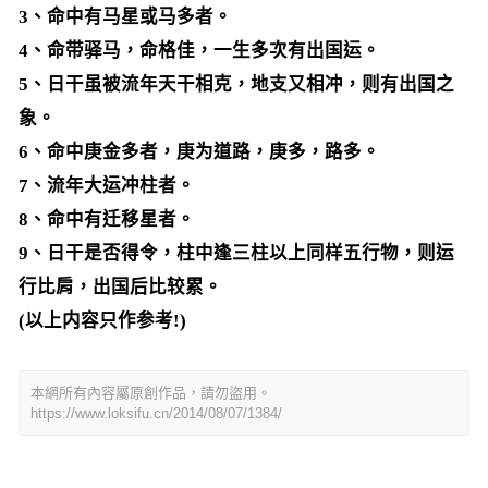
3、命中有马星或马多者。
4、命带驿马，命格佳，一生多次有出国运。
5、日干虽被流年天干相克，地支又相冲，则有出国之
象。
6、命中庚金多者，庚为道路，庚多，路多。
7、流年大运冲柱者。
8、命中有迁移星者。
9、日干是否得令，柱中逢三柱以上同样五行物，则运
行比肩，出国后比较累。
(以上内容只作参考!)
本網所有內容屬原創作品，請勿盜用。
https://www.loksifu.cn/2014/08/07/1384/