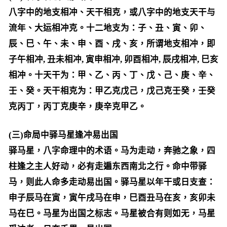
八字中的地支相冲、天干相克，或八字中的地支天干与
流年、大运相冲克。十二地支为：子、丑、寅、卯、
辰、巳、午、未、申、酉、戌、亥，所谓地支相冲，即
子午相冲, 丑未相冲, 寅申相冲, 卯酉相冲, 辰戌相冲, 巳亥
相冲。十天干为：甲、乙、丙、丁、戊、己、庚、辛、
壬、癸。天干相克为：甲乙克戊己，戊己克壬癸，壬癸
克丙丁，丙丁克庚辛，庚辛克甲乙。
(三)命局中驿马星逢冲易出国
驿马星，八字命理中的术语。马为走动，奔驰之象，四
柱逢之主人好动，必有走遍东西南北之行。命中带驿
马，则此人命多走动易出国。驿马星以年干或日支查：
申子辰马在寅，寅午戌马在申，巳酉丑马在亥，亥卯未
马在巳。马星为出国之标志。马星被合有则如无，马星