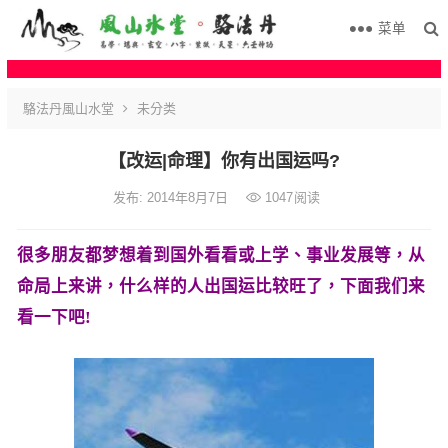
菜单
駱法丹風山水堂
未分类
【改运|命理】你有出国运吗?
发布: 2014年8月7日
1047
阅读
很多朋友都梦想着到国外看看或上学、事业发展等，从
命局上来讲，什么样的人出国运比较旺了，下面我们来
看一下吧!