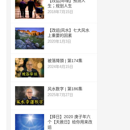
【改运|命理】预测人
生；规划人生
2018年7月15日
【改运|风水】七大风水
上重要的因素
2020年1月3日
被落降頭 | 第174集
2024年4月15日
风水数字 | 第186集
2025年7月27日
【择日】2020 庚子年六
个【天赦日】给你用来改
运