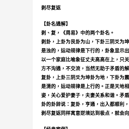
剥尽复返
【卦名通解】
剥、复，《周易》中的两个卦名。
剥卦，上卦为艮卦为山，下卦三阴爻为
是浊的，运动规律是下行的，卦象显示
以一个家庭比喻象征丈夫高高在上，只
方不沟通，不交流，当然无助于矛盾的
复卦，上卦三阴爻为坤卦为地，下卦为
是清的，运动规律是上行的。正是天地
姿，关心爱护妻子，夫妻关系和谐。矛
卦的卦辞说：复卦，亨通，出入都顺利
剥尽复返同样寓意逆境达到极点，就会向