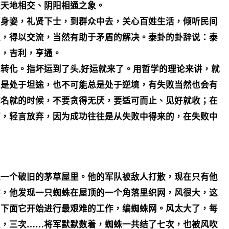
是天地相交、阴阳相通之象。
下身姿，礼贤下士，到群众中去，关心百姓生活，倾听民间
通，得以交流，当然有助于矛盾的解决。泰卦的卦辞说：泰
了，吉利，亨通。
转化。指坏运到了头,好运就来了。用哲学的理论来讲，就
总是处于坦途，也不可能总是处于逆境，有失败当然也会有
成名就的时候，不要贪得无厌，要适可而止、见好就收；在
废，轻言放弃，因为成功往往是从失败中得来的，在失败中
进一个破旧的茅草屋里。他的军队被敌人打散，现在只有他
然，他发现一只蜘蛛在屋顶的一个角落里织网，风很大，这
，下面它开始进行最艰难的工作，编蜘蛛网。风太大了，每
次，三次……将军默默数着，蜘蛛一共结了七次，也被风吹