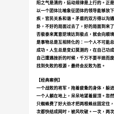
阳之气是清的，运动规律是上行的。正
以一个团体比喻象征团体的领导能够放
疾，官民关系和谐。矛盾的双方得以沟
卦，不好的局面过去了，好的局面到来
否极泰来寓意逆境达到极点，就会向顺境
是事物总是互相转化的：一个人不可能
成功。人生总是变幻莫测的，在自己功
自己遭遇挫折的时候，千万不要半途而
找到失败的根源，最终会反败为胜。
【经典案例】
一个战败的将军，拖着疲惫的身体，躲
一个人躺在地上，呆呆地望着屋顶。忽
只蜘蛛费了好大劲才把两根蛛丝固定住
次都快结成网时，被风吹破。一次，两