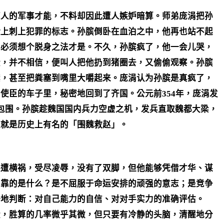
惊人的军事才能，不料却因此遭人嫉妒暗算。师弟庞涓把孙
脸上刺上犯罪的标志。孙膑倒卧在血泊之中，他再也站不起
。必须想个脱身之法才是。不久，孙膑疯了，他一会儿哭，
些，并不相信，便叫人把他扔到猪圈去，又偷偷观察。孙膑
粪，甚至把粪塞到嘴里大嚼起来。庞涓认为孙膑是真疯了，
使臣的车子里，秘密地回到了齐国。公元前354年，庞涓发
包围。孙膑趁魏国国内兵力空虚之机，发兵直取魏都大梁，
这就是历史上有名的「围魏救赵」。
突遭横祸，受尽凌辱，没有了双脚，但他能够凭借才华、谋
，靠的是什么？是不屈服于命运安排的顽强的意志；是竞争
静地判断：对自己能力的自信、对对手实力的准确评估。
伏，胜算的几率微乎其微，但只要有冷静的头脑，清醒地分