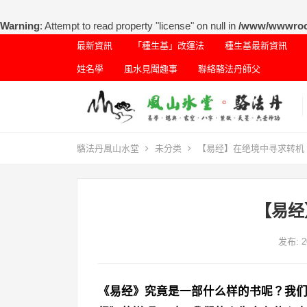
Warning
: Attempt to read property "license" on null in
/www/wwwroot/
最新資訊
「種生基」改運法
種生基最新資訊
姓名學
風水見聞趣事
聯絡駱法丹師父
駱法丹風山水堂
未分类
【易经】在绝境中寻求转机
【易经
发布: 
《易经》究竟是一部什么样的书呢？我