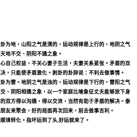
坤卦为地，山阳之气是清的，运动规律是上行的，地阴之气
出天地不交、阴阳不通之象。
关心自己权益，不关心妻子生活，夫妻关系紧张。矛盾的双
解决，只能使矛盾激化。剥卦的卦辞说：不利去做事情。
震卦为雷。地阴之气是浊的，运动规律是下行的，雷阳之气
相交、阴阳相通之象，以一个家庭比喻象征丈夫能够放下身
盾的双方得以沟通，得以交流，当然有助于矛盾的解决。泰
，朋友来聚会，好的局面再次回来，前去做事吉利。
顺境转化。指坏运到了头,好运就来了。