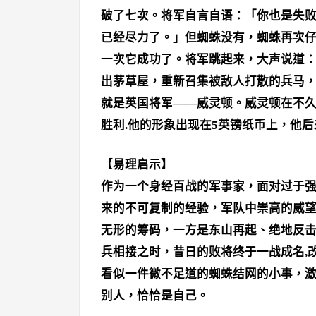
破了七次。将军自言自语：「你也是失
已经尽力了。」但蜘蛛没有，蜘蛛再次
一次它成功了。将军跳起来，大声说道
出茅草屋，重新召集被敌人打散的兵马
就是英国将军——威灵顿。威灵顿在不
胜利.他的形象出现在5英镑纸币上，他
【易理启示】
作为一个身经百战的军事家，面对过于
来的不可复制的经验，军队中崇高的威
无形的筹码，一方是东山再起、绝地反
兵相接之时，昔日的败将终于一战成名,
看似一件微不足道的蜘蛛结网的小事，
别人，恰恰是自己。