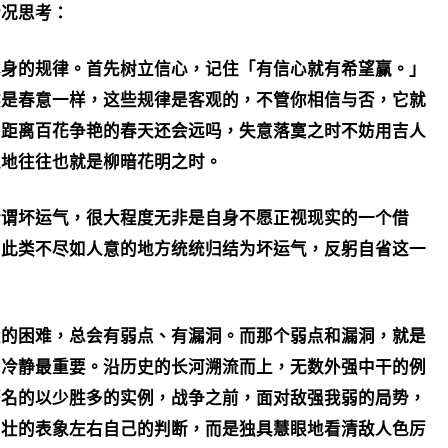
情况思考：
本身的规律。首先树立信心，记住「有信心就有希望赢。」
然是春意一样，这些规律是客观的，不管你相信与否，它就
，距离百花争艳的春天还会远吗，失意落寞之时不妨用吉人
之地往往也就是柳暗花明之时。
所谓坏运气，很大程度无非是自身不愿正视现实的一个借
如此类不尽如人意的地方统统归结为坏运气，反躬自省这一
大的困难，总会有弱点、有漏洞。而那个弱点和漏洞，就是
，冷静最重要。沿历史的长河溯流而上，无数外强中干的例
著名的以少胜多的实例，战争之前，面对敌强我弱的局势，
马壮的表象左右自己的判断，而是独具慧眼地看清敌人色厉