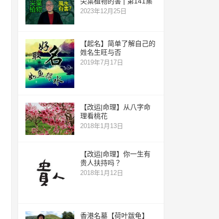
尖葉植物的害 | 第141集
2023年12月25日
【起名】简单了解自己的
姓名生旺与否
2019年7月17日
【改运|命理】从八字命
理看桃花
2018年1月13日
【改运|命理】你一生有
贵人扶持吗？
2018年1月12日
香港名墓【荷叶跋龟】