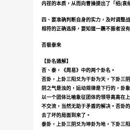
内荏的本质，从而向曹操提出了「绍(袁绍
四、要准确判断自身的实力，及时调整
相符的正确选择，要知道一蹶不振者没
否极泰来
【卦名通解】
否、泰，《周易》中的两个卦名。
否卦，上卦三阳爻为干卦为天，下卦三
阴之气是浊的，运动规律是下行的，卦
以一个团体比喻象征团体的领导高高在
不交流，当然无助于矛盾的解决。否卦
去了坏的局面到来了。
泰卦，上卦三阴爻为坤卦为地，下卦三