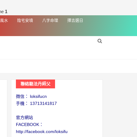
ine
1
風水
陰宅安墳
八字命理
擇吉選日
聯絡駱法丹師父
微信： loksifucn
手機： 13713141817
官方網站
FACEBOOK：
http://facebook.com/loksifu