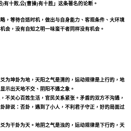
)有十败,公(曹操)有十胜」这条著名的论断。
战略，等待合适时机，做出与自身能力、客观条件、大环境
有机会，没有自知之明一味蛮干者同样没有机会。
阴爻为坤卦为地，天阳之气是清的，运动规律是上行的，地
象显示出天地不交、阴阳不通之象。
上，不关心百姓生活，官民关系紧张。矛盾的双方不沟通，
的卦辞说：否卦，遇到了小人，不利君子守正，好的局面过
阳爻为干卦为天。地阴之气是浊的，运动规律是下行的，天