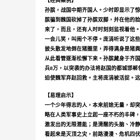
【经典案例】
孙膑，战国中期齐国人。少时即显示了
膑骗到魏国砍掉了孙膑双脚，并在他的
来了，而且，还有人时时刻刻监视着他
一会儿笑，叫闹个不停。庞涓听说了这
披头散发地倒在猪圈里，弄得满身是猪
从此看管逐渐松懈下来。孙膑藏身于齐国
兵8万，以突袭的办法将赵国的都城邯郸
迫使魏军弃赵回救。主将庞涓被活捉。
【易理启示】
一个少年得志的人，本来前途无量，却
略在人类军事史上立起一座不朽的丰碑
激发出的无限潜能；是清醒的头脑、冷
看起来是灭顶之灾，前路漫漫、危机四