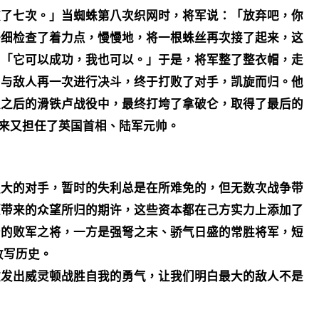
败了七次。」当蜘蛛第八次织网时，将军说：「放弃吧，你
仔细检查了着力点，慢慢地，将一根蛛丝再次接了起来，这
：「它可以成功，我也可以。」于是，将军整了整衣帽，走
，与敌人再一次进行决斗，终于打败了对手，凯旋而归。他
久之后的滑铁卢战役中，最终打垮了拿破仑，取得了最后的
后来又担任了英国首相、陆军元帅。
强大的对手，暂时的失利总是在所难免的，但无数次战争带
望带来的众望所归的期许，这些资本都在己方实力上添加了
击的败军之将，一方是强弩之末、骄气日盛的常胜将军，短
改写历史。
激发出威灵顿战胜自我的勇气，让我们明白最大的敌人不是