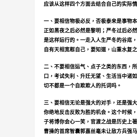
应该从这样四个方面去结合自己的实际
一、要相信物极必反，否极泰来是事物
正如黑夜之后必然是黎明；严冬过后必
是这样运行的。一走入人生严冬的谷底
自有天相宽慰自己，要知道，山重水复
二、不要相信运气、点子之类的东西，
口，考试失利、升迁无望、生活当中诸
切不都是一个自欺欺人的托词吗。
三、要相信无论是强大的对手，还是强
你绝地反击反败为胜的机会。这个时候
子将博你会心一笑，官渡之战是历史上
曹操的首席智囊郭嘉丝毫未让敌方兵强