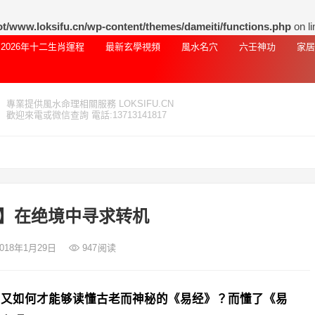
www.loksifu.cn/wp-content/themes/dameiti/functions.php
on l
2026年十二生肖運程
最新玄學視頻
風水名穴
六壬神功
家居
專業提供風水命理相關服務 LOKSIFU.CN
歡迎來電或微信查詢 電話:13713141817
】在绝境中寻求转机
2018年1月29日
947
阅读
们又如何才能够读懂古老而神秘的《易经》？而懂了《易