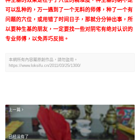
种生基的效果是在乎于穴位的精准度，种生基的确不是
可以乱种的，万一遇到了一个无料的师傅，种了一个有
问题的穴位，或用错了时间日子，那就分分钟出事，所
以要种生基的朋友，一定要找一些对阴宅有绝对认识的
专业师傅，以免弄巧反拙。
本網所有內容屬原創作品，請勿盜用。
https://www.loksifu.cn/2011/03/25/1300/
上一篇
已经没有了