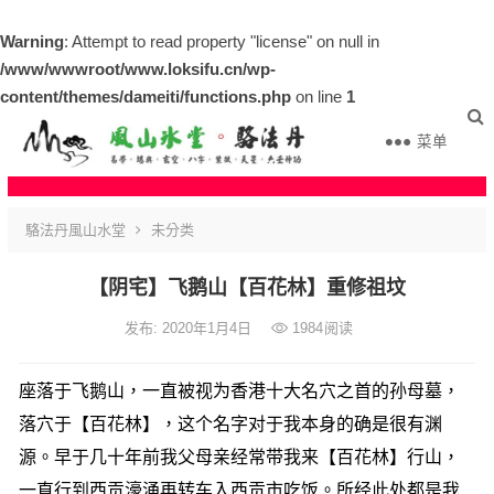
Warning
: Attempt to read property "license" on null in
/www/wwwroot/www.loksifu.cn/wp-
content/themes/dameiti/functions.php
on line
1
菜单
駱法丹風山水堂
未分类
【阴宅】飞鹅山【百花林】重修祖坟
发布: 2020年1月4日
1984
阅读
座落于飞鹅山，一直被视为香港十大名穴之首的孙母墓，
落穴于【百花林】，这个名字对于我本身的确是很有渊
源。早于几十年前我父母亲经常带我来【百花林】行山，
一直行到西贡濠涌再转车入西贡市吃饭。所经此处都是我