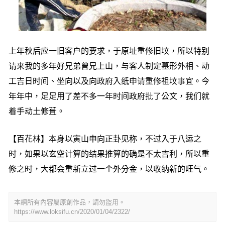
上年秋后应一旧客户的要求，于原址重修旧坟，所以特别
请来我的多年好兄弟曾兄上山，与客人制定墓形外相、动
工吉日时间、坐向以及向政府入纸申请重修祖坟事宜。今
年年中，足足用了差不多一年时间政府批了公文，我们就
着手动土修葺。
【百花林】本身以寅山申向正卦见称，不过入于八运之
时，如果以玄空计算的结果推算的确是不太吉利，所以重
修之时，大都会重新立过一个外分金，以收纳新的旺气。
本網所有內容屬原創作品，請勿盜用。
https://www.loksifu.cn/2020/01/04/2322/