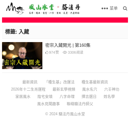
菜单
標籤:
入藏
密宗入藏開光 | 第160集
974
赞
3306
阅读
最新資訊
「種生基」改運法
種生基最新資訊
2026年十二生肖運程
最新玄學視頻
風水名穴
六壬神功
家居風水
陰宅安墳
八字命理
擇吉選日
姓名學
風水見聞趣事
聯絡駱法丹師父
© 2024
駱法丹風山水堂