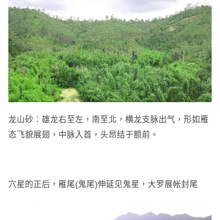
龙山砂：雄龙右至左，南至北，横龙支脉出气，形如雁
态飞貌展翅，中脉入首，头昂结于额前。
穴星的正后，雁尾(鬼尾)伸延见鬼星，大罗展帐封尾