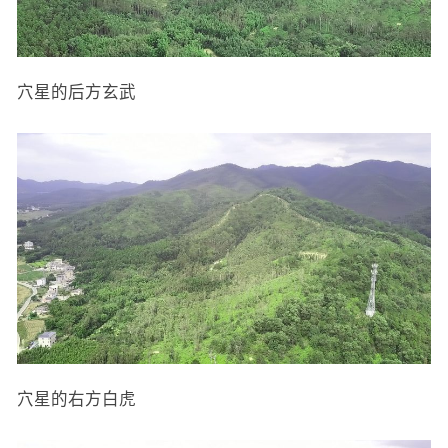
穴星的后方玄武
穴星的右方白虎