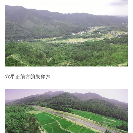
穴星正前方的朱雀方