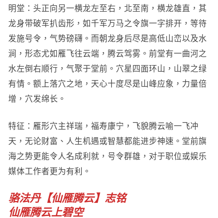
明堂：头正向另一横龙左至右，北至南，横龙雄直，其
龙身带破军扒齿形，如千军万马之令旗一字排开，等待
发施号令，气势磅礴。而朝龙身后尽是高低山峦以及水
涧，形态尤如雁飞往云端，腾云驾雾。前堂有一曲河之
水左倒右顺行，气聚于堂前。穴星四面环山，山翠之绿
有情。额上落穴之地，天心十度尽是山峰应象，力量倍
增，穴发绵长。
特征：雁形穴主祥瑞，福寿康宁，飞貌腾云喻一飞冲
天，无论财富、人生机遇或智慧都能进步神速。堂前旗
海之势更能令人名成利就，号令群雄，对于职位或娱乐
媒体工作者更为有利。
骆法丹【仙雁腾云】志铭
仙雁腾云上碧空