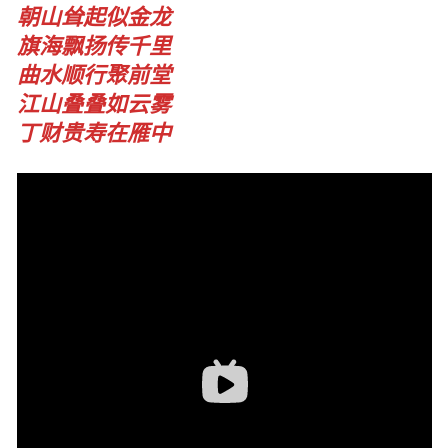
朝山耸起似金龙
旗海飘扬传千里
曲水顺行聚前堂
江山叠叠如云雾
丁财贵寿在雁中